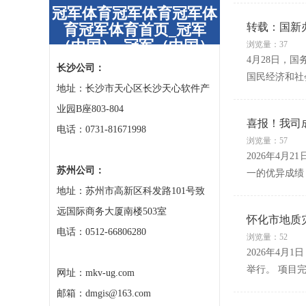
冠军体育冠军体育冠军体
育冠军体育首页_冠军
转载：国新
（中国）_冠军（中国）
浏览量：37
4月28日，
CONTACT US
长沙公司：
国民经济和社
地址：长沙市天心区长沙天心软件产
业园B座803-804
喜报！我司
电话：0731-81671998
浏览量：57
2026年4
苏州公司：
一的优异成绩
地址：苏州市高新区科发路101号致
远国际商务大厦南楼503室
怀化市地质
电话：0512-66806280
浏览量：52
2026年4
举行。 项目
网址：mkv-ug.com
邮箱：dmgis@163.com