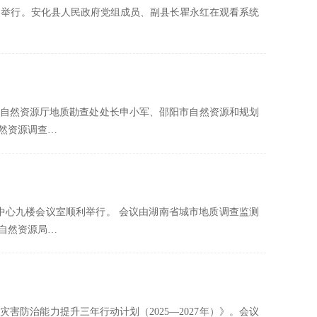
成功举行。安化县人民政府党组成员、副县长瞿永红在观看系统
，省自然资源厅地质勘查处处长申小军、邵阳市自然资源和规划
然资源调查…
嘉熙中心九楼会议室顺利举行。 会议由湖南省城市地质调查监测
自然资源局…
害防治能力提升三年行动计划（2025—2027年）》。会议