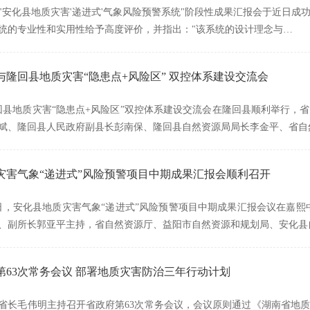
"安化县地质灾害'递进式'气象风险预警系统"阶段性成果汇报会于近日
统的专业性和实用性给予高度评价，并指出："该系统的设计理念与…
与隆回县地质灾害“隐患点+风险区” 双控体系建设交流会
隆回县地质灾害“隐患点+风险区”双控体系建设交流会在隆回县顺利举行
斌、隆回县人民政府副县长彭南保、隆回县自然资源局局长李金平、省自
灾害气象“递进式”风险预警项目中期成果汇报会顺利召开
月12日，安化县地质灾害气象“递进式”风险预警项目中期成果汇报会议在
、副所长郭亚平主持，省自然资源厅、益阳市自然资源和规划局、安化县
第63次常务会议 部署地质灾害防治三年行动计划
，省长毛伟明主持召开省政府第63次常务会议，会议原则通过《湖南省地质灾