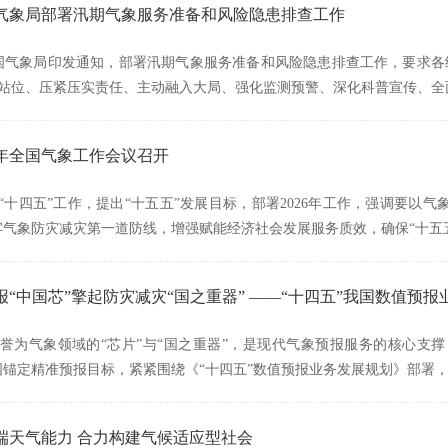
气象局部署汛期气象服务准备和风险隐患排查工作
中国气象局印发通知，部署汛期气象服务准备和风险隐患排查工作，要求
站位、压紧压实责任、主动融入大局、强化监测预警、深化科普宣传、全
6年全国气象工作会议召开
年和“十四五”工作，提出“十五五”发展目标，部署2026年工作，强调要
牢气象防灾减灾第一道防线，增强赋能经济社会发展服务质效，确保“十五
报“中国芯”擎起防灾减灾“国之重器” ——“十四五”我国数值预
誉为气象领域的“芯片”与“国之重器”，是现代气象预报服务的核心支
国锚定精准预报目标，紧紧围绕《“十四五”数值预报业务发展规划》部署
端天气能力 合力构建气候适应型社会