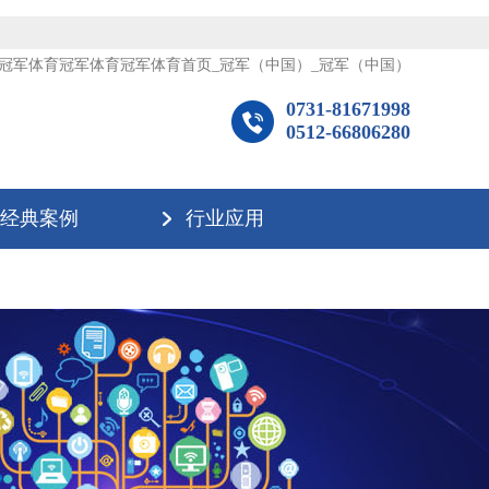
冠军体育冠军体育冠军体育首页_冠军（中国）_冠军（中国）
0731-81671998
0512-66806280
经典案例
行业应用
（中国）_冠军（中国）