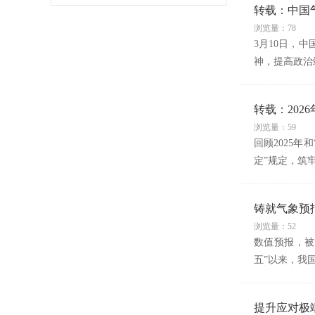
转载：中国
浏览量：78
3月10日，
神，提高政治
转载：202
浏览量：59
回顾2025
定”规定，筑
铸就气象预
浏览量：52
数值预报，被
五”以来，我
提升应对极