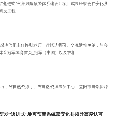
灾害“递进式”气象风险预警体系建设》项目成果验收会在安化县
研发工程…
遥感地信系主任许珊老师一行抵达我司。交流活动伊始，与会
体育冠军体育首页_冠军（中国）以及在相…
顺利举行，省自然资源厅、省自然资源事务中心、益阳市自然资源
研发“递进式”地灾预警系统获安化县领导高度认可