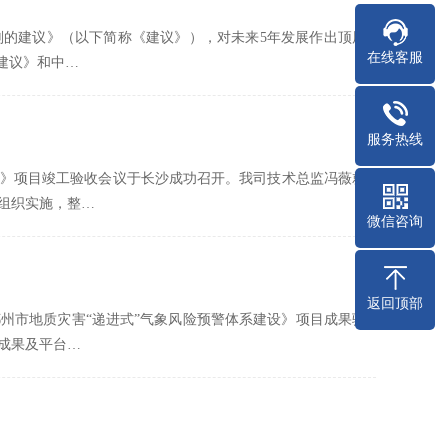
的建议》（以下简称《建议》），对未来5年发展作出顶层
在线客服
建议》和中…
服务热线
建设》项目竣工验收会议于长沙成功召开。我司技术总监冯薇就
组织实施，整…
微信咨询
返回顶部
《郴州市地质灾害“递进式”气象风险预警体系建设》项目成果验
成果及平台…