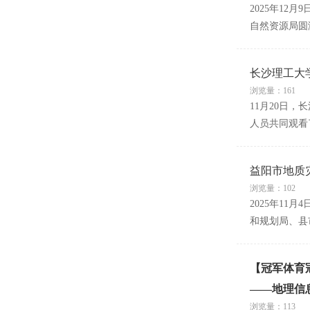
2025年1
自然资源局圆
长沙理工大
浏览量：161
11月20日
人员共同观看
益阳市地质
浏览量：102
2025年1
和规划局、县
【冠军体育
——地理信
浏览量：113