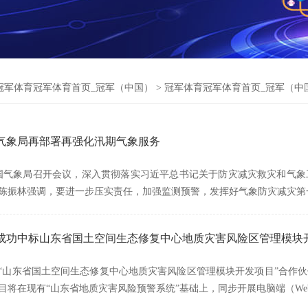
冠军体育冠军体育首页_冠军（中国）
>
冠军体育冠军体育首页_冠军（中
气象局再部署再强化汛期气象服务
中国气象局召开会议，深入贯彻落实习近平总书记关于防灾减灾救灾和气
陈振林强调，要进一步压实责任，加强监测预警，发挥好气象防灾减灾第
成功中标山东省国土空间生态修复中心地质灾害风险区管理模块
“山东省国土空间生态修复中心地质灾害风险区管理模块开发项目”合作
目将在现有“山东省地质灾害风险预警系统”基础上，同步开展电脑端（We