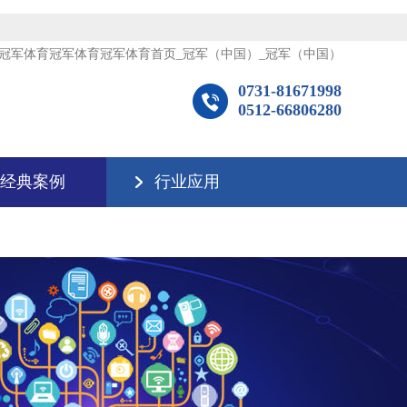
冠军体育冠军体育冠军体育首页_冠军（中国）_冠军（中国）
0731-81671998
0512-66806280
经典案例
行业应用
（中国）_冠军（中国）