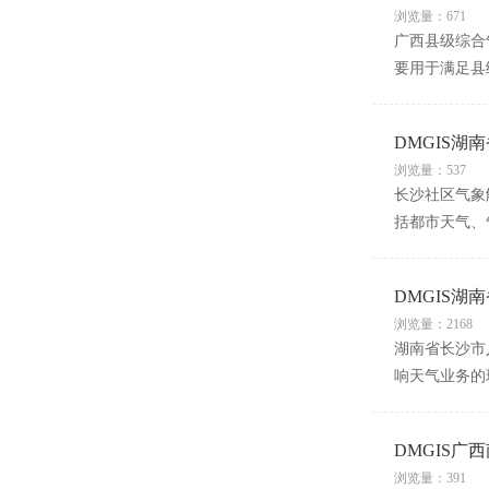
浏览量：671
广西县级综合
要用于满足县
DMGIS湖
浏览量：537
长沙社区气象
括都市天气、
DMGIS
浏览量：2168
湖南省长沙市
响天气业务的
DMGIS
浏览量：391