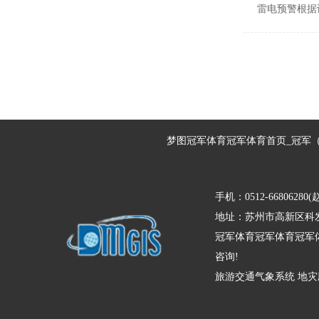
雷电预警根据
梦图冠军体育冠军体育首页_冠军
手机：0512-66806280(
地址：苏州市高新区科发
冠军体育冠军体育冠军
咨询!
旅游交通气象系统
地灾