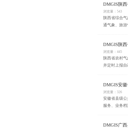
DMGIS陕
浏览量：543
陕西省综合气
通气象、旅游
DMGIS陕
浏览量：445
陕西省农村气
并定时上报自
DMGIS
浏览量：326
安徽省县级公
服务、业务档
DMGIS广