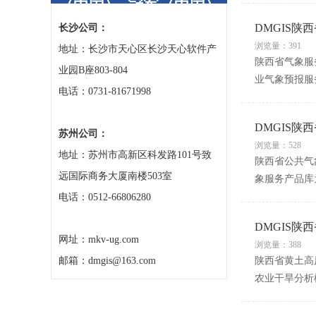
（中国）_冠军（中国）
CONTACT US
DMGIS
长沙公司：
浏览量：391
地址：长沙市天心区长沙天心软件产
陕西省气象服务
业园B座803-804
业气象预报服
电话：0731-81671998
DMGIS陕
苏州公司：
浏览量：528
地址：苏州市高新区科发路101号致
陕西省公共气
远国际商务大厦南楼503室
象服务产品库
电话：0512-66806280
DMGIS
网址：mkv-ug.com
浏览量：388
邮箱：dmgis@163.com
陕西省黄土高
农业干旱分析