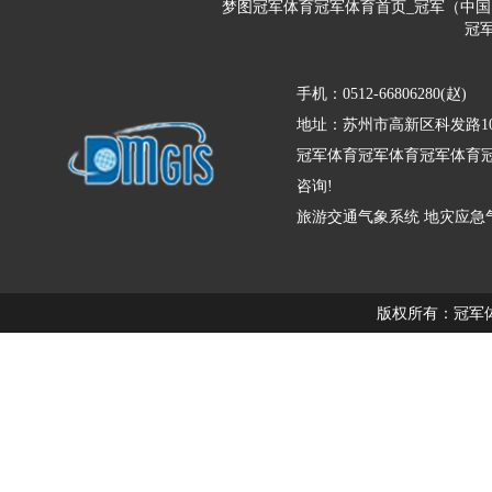
梦图冠军体育冠军体育首页_冠军（中国
冠
手机：0512-66806280(赵)
地址：苏州市高新区科发路10
冠军体育冠军体育冠军体育冠
咨询!
旅游交通气象系统
地灾应急
版权所有：冠军