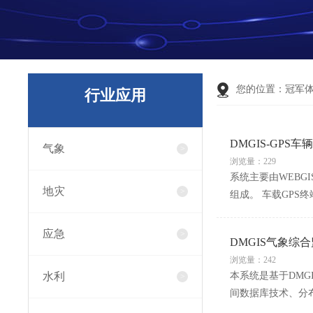
您的位置：
冠军
行业应用
DMGIS-GPS
气象
浏览量：229
系统主要由WEBG
地灾
组成。 车载GPS
应急
DMGIS气象综
浏览量：242
水利
本系统是基于DMG
间数据库技术、分