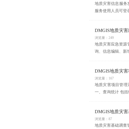
地质灾害信息服务
服务使用人员可登
DMGIS地质灾
浏览量：249
地质灾害应急资源
询、信息编辑、新
DMGIS地质灾
浏览量：167
地质灾害项目管理
一、查询统计 包
DMGIS地质灾
浏览量：87
地质灾害基础调查