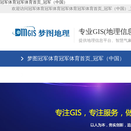
冠军体育冠军体育首页_冠军（中国）
欢迎访问冠军体育冠军体育冠军体育冠军体育首页_冠军（中国）_
专业GIS(地理
提供地理信息平台、智慧气
梦图冠军体育冠军体育首页_冠军（中国）
冠军体育冠军体育首页_冠军（中国）