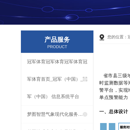
您的位置：
产品服务
PRODUCT
冠军体育冠军体育冠军体育冠
省市县三级
军体育首页_冠军（中国）_冠
时监测数据等
警平台，实现
军（中国） 信息系统平台
单点预警能力
一、总体设计
梦图智慧气象现代化服务…