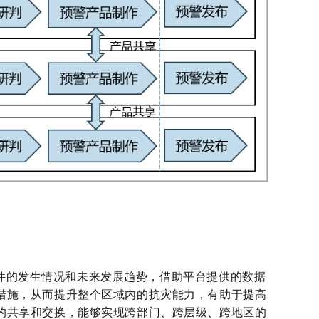
的发生情况和未来发展趋势，借助平台提供的数据
措施，从而提升整个区域内的抗灾能力，有助于提高
的共享和交换，能够实现跨部门、跨层级、跨地区的