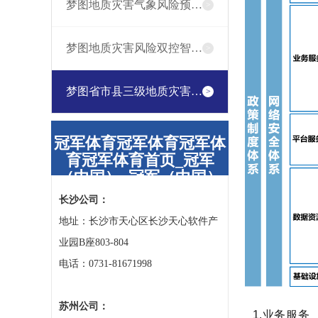
梦图地质灾害气象风险预…
梦图地质灾害风险双控智…
梦图省市县三级地质灾害…
冠军体育冠军体育冠军体
育冠军体育首页_冠军
（中国）_冠军（中国）
CONTACT US
长沙公司：
地址：长沙市天心区长沙天心软件产
业园B座803-804
电话：0731-81671998
苏州公司：
1.业务服务