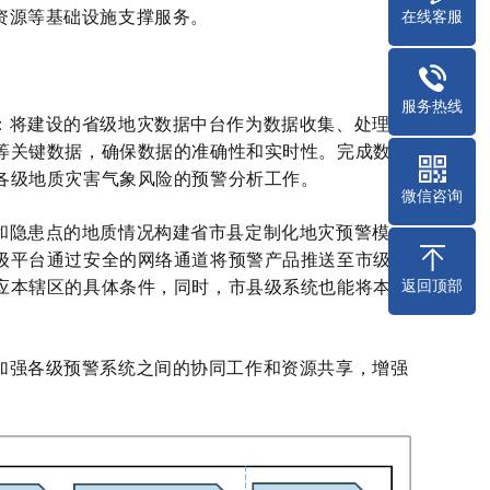
资源等基础设施支撑服务。
在线客服
服务热线
将建设的省级地灾数据中台作为数据收集、处理、
等关键数据，确保数据的准确性和实时性。完成数据
各级地质灾害气象风险的预警分析工作。
微信咨询
隐患点的地质情况构建省市县定制化地灾预警模
级平台通过安全的网络通道将预警产品推送至市级和
返回顶部
应本辖区的具体条件，同时，市县级系统也能将本地
强各级预警系统之间的协同工作和资源共享，增强