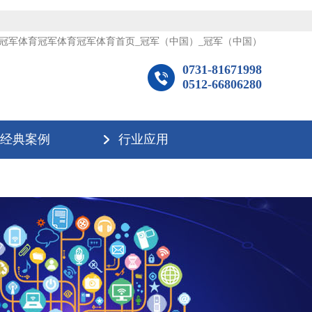
冠军体育冠军体育冠军体育首页_冠军（中国）_冠军（中国）
0731-81671998
0512-66806280
经典案例
行业应用
（中国）_冠军（中国）