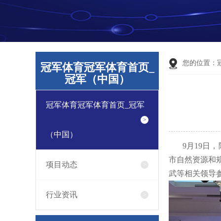
您的位置：
冠军体育冠军体育首页_
冠军（中国）
冠军体育冠军体育首页_冠军
（中国）
9月19日
市自然资源和
项目动态
武等相关领导
行业资讯