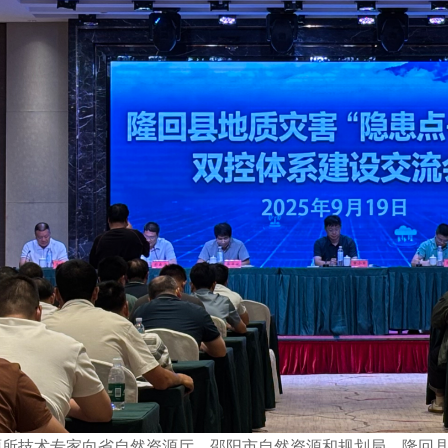
源所技术专家向省自然资源厅、邵阳市自然资源和规划局、隆回县