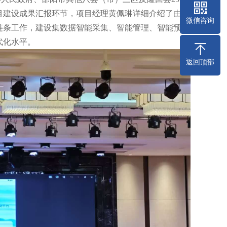
目建设成果汇报环节，项目经理黄佩琳详细介绍了由我
微信咨询
链条工作，建设集数据智能采集、智能管理、智能预警
代化水平。
返回顶部