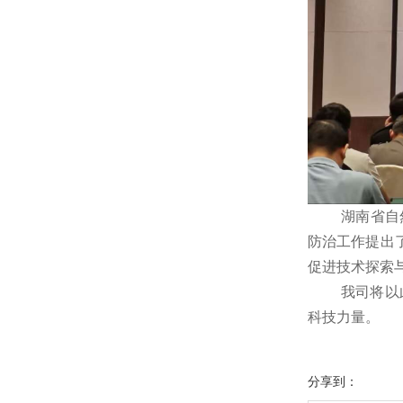
湖南省自
防治工作提出
促进技术探索
我司将以
科技力量。
分享到：