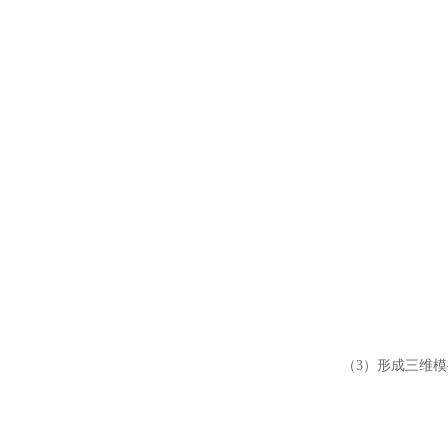
（3）形成三维