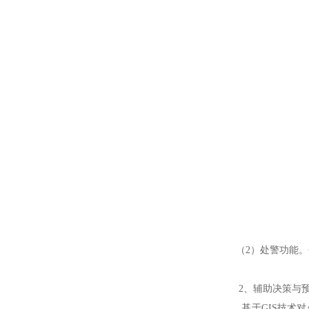
（2）处警功能
2、辅助决策与预
基于GIS技术