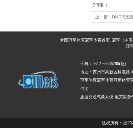
分享到：
上一篇：
DMGIS
梦图冠军体育冠军体育首页_冠军（中国
冠
手机：0512-66806280(赵)
地址：苏州市高新区科发路10
冠军体育冠军体育冠军体育冠
咨询!
旅游交通气象系统
地灾应急
版权所有：冠军