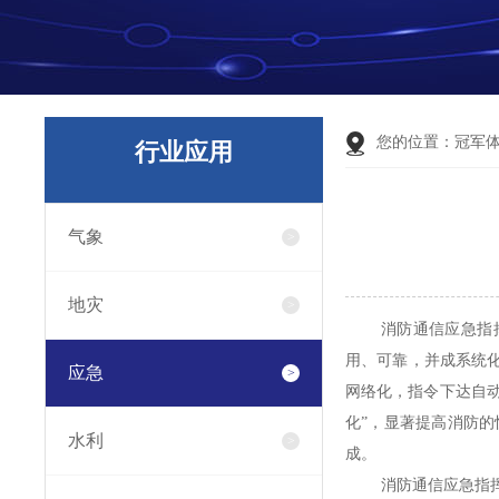
您的位置：
冠军
行业应用
气象
地灾
消防通信应急指
用、可靠，并成系统化
应急
网络化，指令下达自
化”，显著提高消防
水利
成。
消防通信应急指