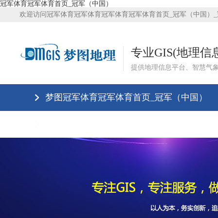
冠军体育冠军体育首页_冠军（中国）
欢迎访问冠军体育冠军体育冠军体育冠军体育首页_冠军（中国）_
专业GIS(地理
提供地理信息平台、智慧气
梦图冠军体育冠军体育首页_冠军（中国）
冠军体育冠军体育首页_冠军（中国）