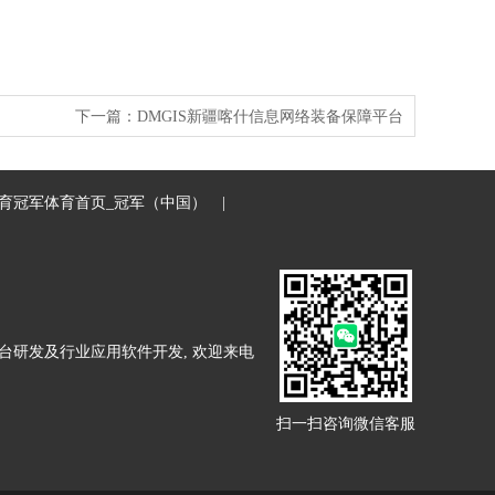
下一篇：
DMGIS新疆喀什信息网络装备保障平台
育冠军体育首页_冠军（中国）
|
台研发及行业应用软件开发, 欢迎来电
扫一扫咨询微信客服