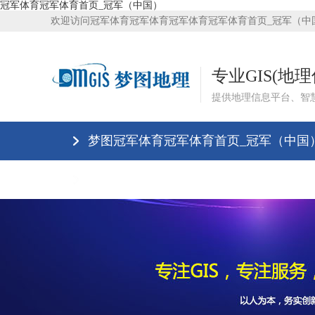
冠军体育冠军体育首页_冠军（中国）
欢迎访问冠军体育冠军体育冠军体育冠军体育首页_冠军（中国
专业GIS(地
提供地理信息平台、智
梦图冠军体育冠军体育首页_冠军（中国
冠军体育冠军体育首页_冠军（中国）