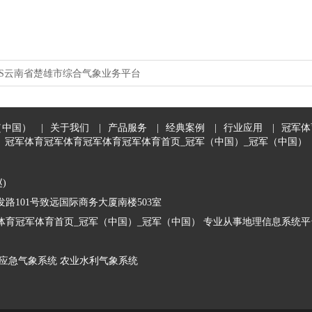
IS云南省楚雄市综合气象业务平台
（中国）
|
关于我们
|
产品服务
|
经典案例
|
行业应用
|
冠军体
冠军体育冠军体育冠军体育冠军体育首页_冠军（中国）_冠军（中国）
赵)
路101号致远国际商务大厦南楼503室
体育冠军体育首页_冠军（中国）_冠军（中国） 专业从事地理信息系统平
应急气象系统
农业水利气象系统