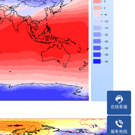
在线客服
服务热线