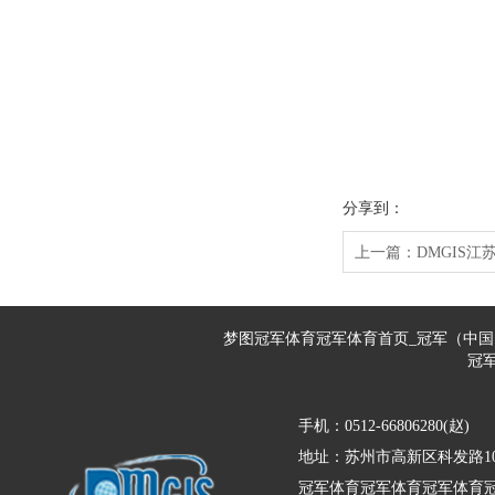
分享到：
上一篇：
DMGIS
梦图冠军体育冠军体育首页_冠军（中国
冠
手机：0512-66806280(赵)
地址：苏州市高新区科发路10
冠军体育冠军体育冠军体育冠