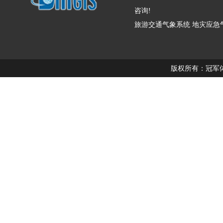
咨询!
旅游交通气象系统
地灾应急
版权所有：冠军