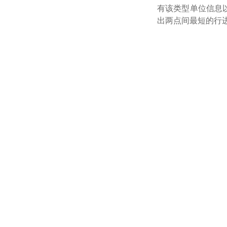
有该类型单位信息
出两点间最短的行