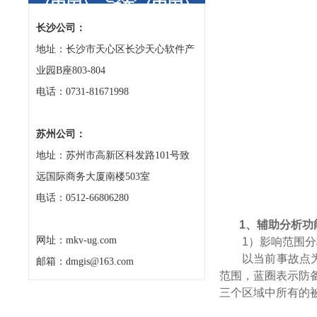
（中国）_冠军（中国）
CONTACT US
长沙公司：
地址：长沙市天心区长沙天心软件产
业园B座803-804
电话：0731-81671998
苏州公司：
地址：苏州市高新区科发路101号致
远国际商务大厦南楼503室
电话：0512-66806280
1、辅助分析功
网址：mkv-ug.com
1）影响范围分
以当前事故点
邮箱：dmgis@163.com
范围，蓝圈表示防
三个区域中所有的