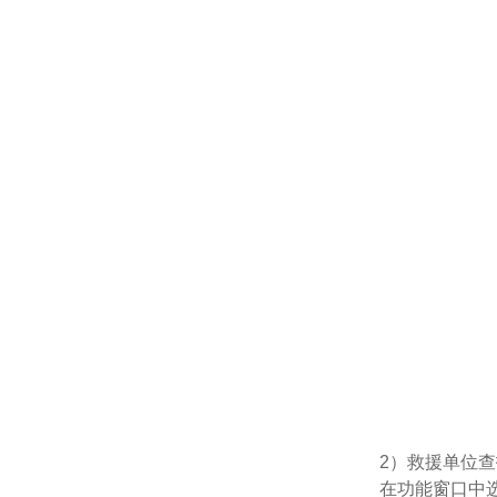
2）救援单位查
在功能窗口中